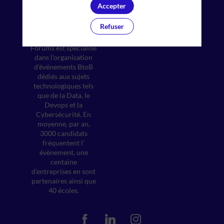
Accepter
Créé en 2014 par
Refuser
David Berenfus et
Ritchy Cohen, Eden
Forums est spécialisé
dans l’organisation
d’événements BtoB
dédiés aux sujets
technologiques tels
que de la Data, le
Devops et la
Cybersécurité. En
moyenne, par an,
3000 candidats
fréquentent l'
évènement, une
centaine
d’entreprises en sont
partenaires ainsi que
40 écoles.