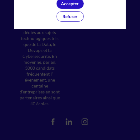
David Berenfus et
Accepter
Ritchy Cohen, Eden
Forums est spécialisé
Refuser
dans l’organisation
d’événements BtoB
dédiés aux sujets
technologiques tels
que de la Data, le
Devops et la
Cybersécurité. En
moyenne, par an,
3000 candidats
fréquentent l'
évènement, une
centaine
d’entreprises en sont
partenaires ainsi que
40 écoles.